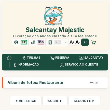
Salcantay Majestic
O coração dos Andes em toda a sua Majestade
PT
USD
TRILHAS
RESERVA
SALCANTAY
INFORMAÇÃO
SERVIÇO AO CLIENTE
Álbum de fotos: Restaurante
31,6K
◄ ANTERIOR
SUBIR ▲
SEGUINTE ►