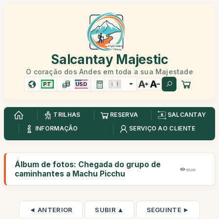
Salcantay Majestic
O coração dos Andes em toda a sua Majestade
PT
USD
TRILHAS
RESERVA
SALCANTAY
INFORMAÇÃO
SERVIÇO AO CLIENTE
Álbum de fotos: Chegada do grupo de
66,8K
caminhantes a Machu Picchu
◄ ANTERIOR
SUBIR ▲
SEGUINTE ►