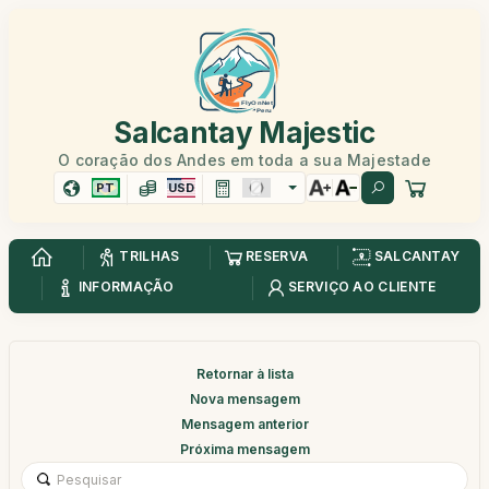
Salcantay Majestic
O coração dos Andes em toda a sua Majestade
PT
USD
TRILHAS
RESERVA
SALCANTAY
INFORMAÇÃO
SERVIÇO AO CLIENTE
Retornar à lista
Nova mensagem
Mensagem anterior
Próxima mensagem