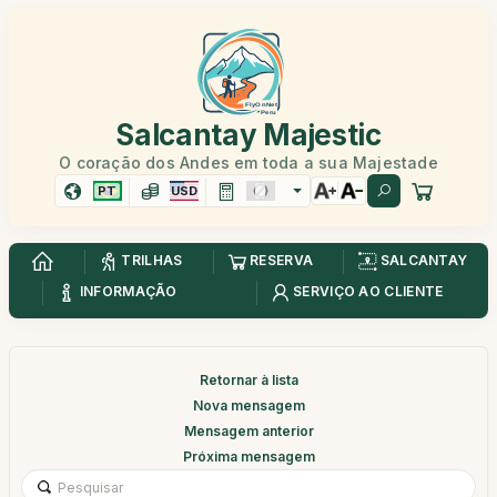
Salcantay Majestic
O coração dos Andes em toda a sua Majestade
PT
USD
TRILHAS
RESERVA
SALCANTAY
INFORMAÇÃO
SERVIÇO AO CLIENTE
Retornar à lista
Nova mensagem
Mensagem anterior
Próxima mensagem