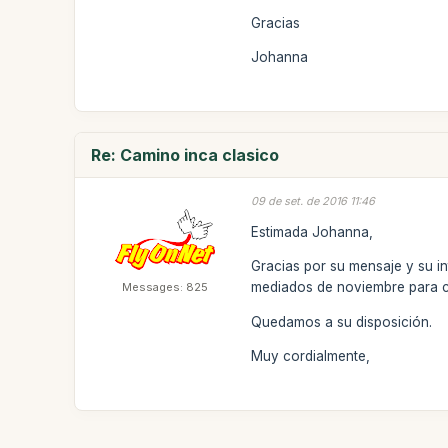
Gracias
Johanna
Re: Camino inca clasico
09 de set. de 2016 11:46
Estimada Johanna,
Gracias por su mensaje y su in
mediados de noviembre para con
Messages: 825
Quedamos a su disposición.
Muy cordialmente,