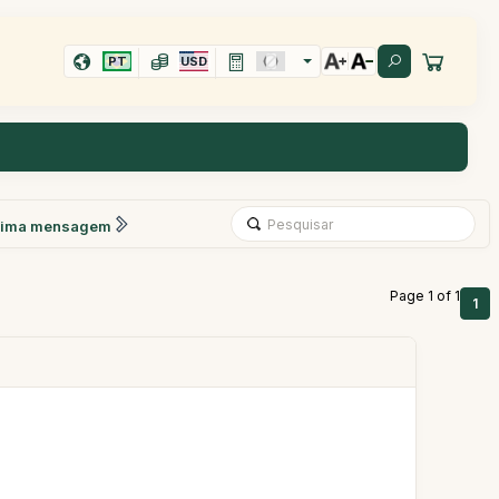
PT
USD
xima mensagem
Page 1 of 1
1