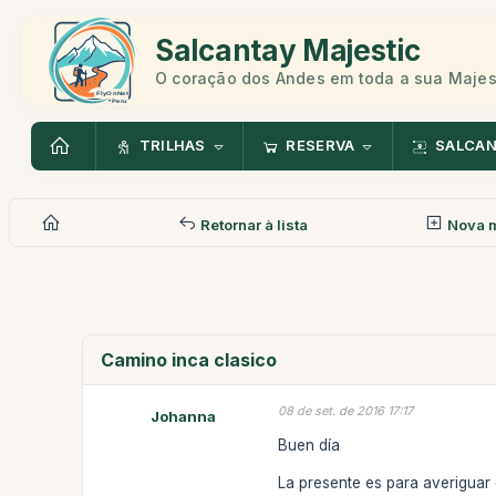
Salcantay Majestic
O coração dos Andes em toda a sua Maje
TRILHAS
RESERVA
SALCA
Retornar à lista
Nova 
Camino inca clasico
08 de set. de 2016 17:17
Johanna
Buen día
La presente es para averiguar